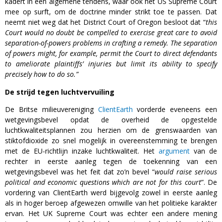
kadert in een algemene tendens, waar ook het US Supreme Court
mee op surft, om de doctrine minder strikt toe te passen. Dat
neemt niet weg dat het District Court of Oregon besloot dat “
this
Court would no doubt be compelled to exercise great care to avoid
separation-of-powers problems in crafting a remedy. The separation
of powers might, for example, permit the Court to direct defendants
to ameliorate plaintiffs’ injuries but limit its ability to specify
precisely how to do so.”
De strijd tegen luchtvervuiling
De Britse milieuvereniging
ClientEarth
vorderde eveneens een
wetgevingsbevel opdat de overheid de opgestelde
luchtkwaliteitsplannen zou herzien om de grenswaarden van
stiktofdioxide zo snel mogelijk in overeenstemming te brengen
met de EU-richtlijn inzake luchtkwaliteit. Het
argument
van de
rechter in eerste aanleg tegen de toekenning van een
wetgevingsbevel was het feit dat zo’n bevel “
would raise serious
political and economic questions which are not for this court
”. De
vordering van ClientEarth werd bijgevolg zowel in eerste aanleg
als in hoger beroep afgewezen omwille van het politieke karakter
ervan. Het UK Supreme Court was echter een andere mening