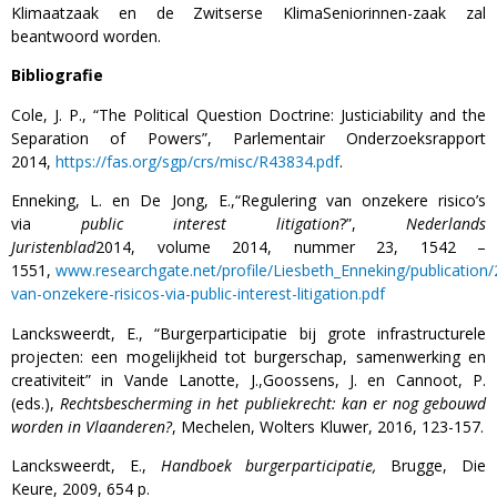
Klimaatzaak en de Zwitserse KlimaSeniorinnen-zaak zal
beantwoord worden.
Bibliografie
Cole, J. P., “The Political Question Doctrine: Justiciability and the
Separation of Powers”, Parlementair Onderzoeksrapport
2014,
https://fas.org/sgp/crs/misc/R43834.pdf
.
Enneking, L. en De Jong, E.,“Regulering van onzekere risico’s
via
public interest litigation
?”,
Nederlands
Juristenblad
2014, volume 2014, nummer 23, 1542 –
1551,
www.researchgate.net/profile/Liesbeth_Enneking/publication/
van-onzekere-risicos-via-public-interest-litigation.pdf
Lancksweerdt, E., “Burgerparticipatie bij grote infrastructurele
projecten: een mogelijkheid tot burgerschap, samenwerking en
creativiteit” in Vande Lanotte, J.,Goossens, J. en Cannoot, P.
(eds.),
Rechtsbescherming in het publiekrecht: kan er nog gebouwd
worden in Vlaanderen?
, Mechelen, Wolters Kluwer, 2016, 123-157.
Lancksweerdt, E.,
Handboek burgerparticipatie,
Brugge, Die
Keure, 2009, 654 p.