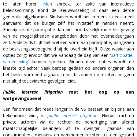
te laten horen.
Men
spreekt ter zake van interactieve
beleidsvorming. Rond de eeuwwisseling is daar een derde
generatie bijgekomen. Sindsdien wordt het immers steeds meer
aanvaard dat de burger zélf het initiatief in handen neemt.
Enerzijds is de participatie dan niet noodzakelijk meer het gevolg
van de mogelijkheden aangeboden door het overheidsorgaan
zelf. Anderzijds blijft het wel een vorm van participatie, aangezien
de beslissingsbevoegdheid bij de overheid blijft. Deze waaier aan
opties zorgt ervoor dat we vandaag de dag van een ‘
participatie-
samenleving
’ kunnen spreken. Binnen deze opties wordt de
laatste tijd echter vaak beroep gedaan op andere organen dan
het besluitvormend orgaan, in het bijzonder de rechter, hetgeen
niet altijd tot evidente gevolgen leidt.
Public interest litigation
met het oog op een
wetgevingsbevel
Een fenomeen dat reeds langer in de VS bestaat en bij ons aan
bekendheid wint, is
public interest litigation
.
Hierbij trachten
private actoren via de rechter de behartiging van allerlei
maatschappelijke belangen af te dwingen, gaande van
consumenten-, mensen- en werknemersrechten tot een gezond