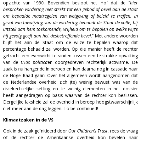
opzichte van 1990. Bovendien besloot het Hof dat de “
hier
besproken vordering niet strekt tot een gebod of bevel aan de Staat
om bepaalde maatregelen van wetgeving of beleid te treffen. In
geval van toewijzing van de vordering behoudt de Staat de volle, bij
uitstek aan hem toekomende, vrijheid om te bepalen op welke wijze
hij gevolg geeft aan het desbetreffende bevel
.” Met andere woorden
blijft het aan de Staat om de wijze te bepalen waarop dat
percentage behaald zal worden. Op die manier heeft de rechter
getracht een evenwicht te vinden tussen een te strakke opvatting
van de
trias politica
en doorgedreven rechterlijk activisme. De
zaak is nu hangende in beroep en kan daarna nog in cassatie naar
de Hoge Raad gaan. Over het algemeen wordt aangenomen dat
de Nederlandse overheid zich (te) weinig bewust was van de
civielrechtelijke setting en te weinig elementen in het dossier
heeft aangedragen op basis waarvan de rechter kon beslissen.
Dergelijke laksheid zal de overheid in beroep hoogstwaarschijnlijk
niet meer aan de dag leggen. To be continued!
Klimaatzaken in de VS
Ook in de zaak geïnitieerd door
Our Children’s Trust
, rees de vraag
of de rechter de Amerikaanse overheid kon bevelen haar