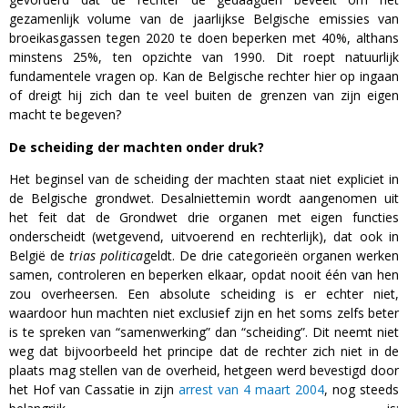
gezamenlijk volume van de jaarlijkse Belgische emissies van
broeikasgassen tegen 2020 te doen beperken met 40%, althans
minstens 25%, ten opzichte van 1990. Dit roept natuurlijk
fundamentele vragen op. Kan de Belgische rechter hier op ingaan
of dreigt hij zich dan te veel buiten de grenzen van zijn eigen
macht te begeven?
De scheiding der machten onder druk?
Het beginsel van de scheiding der machten staat niet expliciet in
de Belgische grondwet. Desalniettemin wordt aangenomen uit
het feit dat de Grondwet drie organen met eigen functies
onderscheidt (wetgevend, uitvoerend en rechterlijk), dat ook in
België de
trias politica
geldt. De drie categorieën organen werken
samen, controleren en beperken elkaar, opdat nooit één van hen
zou overheersen. Een absolute scheiding is er echter niet,
waardoor hun machten niet exclusief zijn en het soms zelfs beter
is te spreken van “samenwerking” dan “scheiding”. Dit neemt niet
weg dat bijvoorbeeld het principe dat de rechter zich niet in de
plaats mag stellen van de overheid, hetgeen werd bevestigd door
het Hof van Cassatie in zijn
arrest van 4 maart 2004
, nog steeds