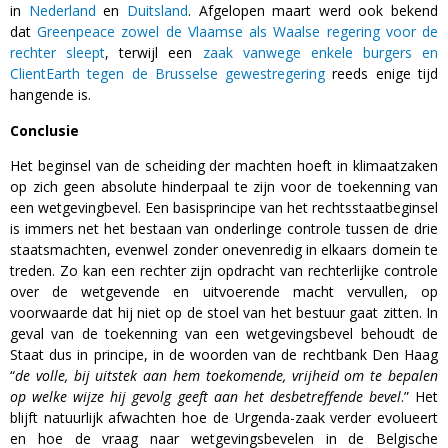
in
Nederland
en
Duitsland
. Afgelopen maart werd ook bekend
dat
Greenpeace zowel de Vlaamse als Waalse regering voor de
rechter sleept
, terwijl een
zaak vanwege enkele burgers en
ClientEarth tegen de Brusselse gewestregering
reeds enige tijd
hangende is.
Conclusie
Het beginsel van de scheiding der machten hoeft in klimaatzaken
op zich geen absolute hinderpaal te zijn voor de toekenning van
een wetgevingbevel. Een basisprincipe van het rechtsstaatbeginsel
is immers net het bestaan van onderlinge controle tussen de drie
staatsmachten, evenwel zonder onevenredig in elkaars domein te
treden. Zo kan een rechter zijn opdracht van rechterlijke controle
over de wetgevende en uitvoerende macht vervullen, op
voorwaarde dat hij niet op de stoel van het bestuur gaat zitten. In
geval van de toekenning van een wetgevingsbevel behoudt de
Staat dus in principe, in de woorden van de rechtbank Den Haag
“
de volle, bij uitstek aan hem toekomende, vrijheid om te bepalen
op welke wijze hij gevolg geeft aan het desbetreffende bevel
.” Het
blijft natuurlijk afwachten hoe de Urgenda-zaak verder evolueert
en hoe de vraag naar wetgevingsbevelen in de Belgische