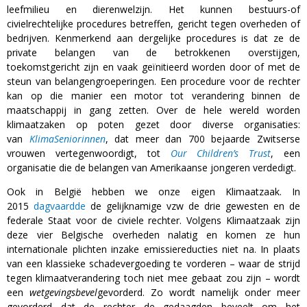
leefmilieu en dierenwelzijn. Het kunnen bestuurs-of
civielrechtelijke procedures betreffen, gericht tegen overheden of
bedrijven. Kenmerkend aan dergelijke procedures is dat ze de
private belangen van de betrokkenen overstijgen,
toekomstgericht zijn en vaak geïnitieerd worden door of met de
steun van belangengroeperingen. Een procedure voor de rechter
kan op die manier een motor tot verandering binnen de
maatschappij in gang zetten. Over de hele wereld worden
klimaatzaken op poten gezet door diverse organisaties:
van
KlimaSeniorinnen
, dat meer dan 700 bejaarde Zwitserse
vrouwen vertegenwoordigt, tot
Our Children’s Trust
, een
organisatie die de belangen van Amerikaanse jongeren verdedigt.
Ook in België hebben we onze eigen Klimaatzaak. In
2015
dagvaardde
de gelijknamige vzw de drie gewesten en de
federale Staat voor de civiele rechter. Volgens Klimaatzaak zijn
deze vier Belgische overheden nalatig en komen ze hun
internationale plichten inzake emissiereducties niet na. In plaats
van een klassieke schadevergoeding te vorderen – waar de strijd
tegen klimaatverandering toch niet mee gebaat zou zijn – wordt
een
wetgevingsbevel
gevorderd. Zo wordt namelijk onder meer
gevorderd dat de rechter de gedaagden beveelt om het