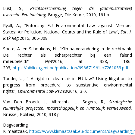
Lust, S.,
Rechtsbescherming tegen de (administratieve)
overheid.
Een inleiding,
Brugge, Die Keure, 2010, 161 p.
Ryall, A., “Enforcing EU Environmental Law against Member
States: Air Pollution, National Courts and the Rule of Law”,
Eur. J.
Risk Reg.
2015, 305-308.
Soete, A. en Schoukens, H., "Klimaatverandering in de rechtbank.
De rechter als scherprechter bij een falend
milieubeleid?"
NjW
2016, afl. 338, 186-
203,
https://biblio.ugent.be/publication/6966719/file/7261053.pdf
.
Taddei, U., “ A right to clean air in EU law? Using litigation to
progress from procedural to substantive environmental
rights”,
Environmental Law Review
2016, 3-7.
Van Den Broeck, J., Albrechts, L., Segers, R.,
Strategische
ruimtelijke projecten: maatschappelijk en ruimtelijk vernieuwend
,
Brussel, Politeia, 2010, 318 p.
Dagvaarding
Klimaatzaak,
https://www.klimaatzaak.eu/documents/dagvaarding_n