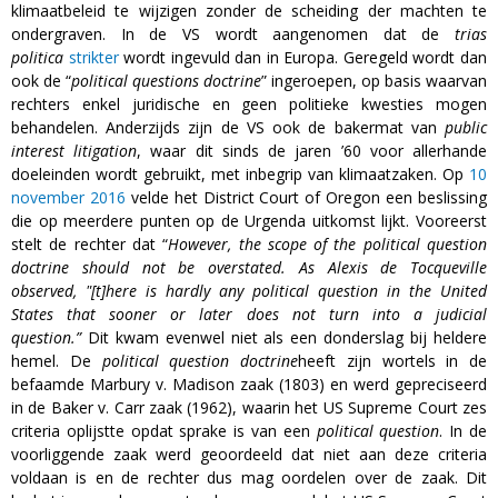
klimaatbeleid te wijzigen zonder de scheiding der machten te
ondergraven. In de VS wordt aangenomen dat de
trias
politica
strikter
wordt ingevuld dan in Europa. Geregeld wordt dan
ook de “
political questions doctrine
” ingeroepen, op basis waarvan
rechters enkel juridische en geen politieke kwesties mogen
behandelen. Anderzijds zijn de VS ook de bakermat van
public
interest litigation
, waar dit sinds de jaren ’60 voor allerhande
doeleinden wordt gebruikt, met inbegrip van klimaatzaken. Op
10
november 2016
velde het District Court of Oregon een beslissing
die op meerdere punten op de Urgenda uitkomst lijkt. Vooreerst
stelt de rechter dat “
However, the scope of the political question
doctrine should not be overstated. As Alexis de Tocqueville
observed, "[t]here is hardly any political question in the United
States that sooner or later does not turn into a judicial
question.”
Dit kwam evenwel niet als een donderslag bij heldere
hemel. De
political question doctrine
heeft zijn wortels in de
befaamde Marbury v. Madison zaak (1803) en werd gepreciseerd
in de Baker v. Carr zaak (1962), waarin het US Supreme Court zes
criteria oplijstte opdat sprake is van een
political question
. In de
voorliggende zaak werd geoordeeld dat niet aan deze criteria
voldaan is en de rechter dus mag oordelen over de zaak. Dit