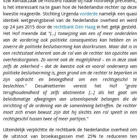
vzw Klimaatzaak de mosterd haalde bij haar noordelijk precedent,
is het interessant na te gaan hoe de Nederlandse rechter op deze
kwestie reageerde. Stichting Urgenda
vorderde
namelijk een quasi
identiek wetgevingsbevel van de Nederlandse overheid en werd
op 24 juni 2015 door de
rechtbank Den Haag
in het gelijk gesteld.
Het Hof meende dat
“(…) toewijzing van een of meer onderdelen
van de vordering ook politieke consequenties kan hebben en in
zoverre de politieke besluitvorming kan doorkruisen. Maar dat is in
een rechtsstaat inherent aan de rol van de rechter ten opzichte van
overheidsorganen. Zo vormt ook de mogelijkheid – en in deze zaak
zelfs de zekerheid – dat de kwestie ook en vooral onderwerp van
politieke besluitvorming is, geen grond om de rechter te beperken in
zijn opdracht en bevoegdheid om een rechtsgeschil te
beslechten.”
Desalniettemin vereist het Hof “
grote
terughoudendheid of zelfs abstinentie […] als het gaat om
beleidsmatige afwegingen van uiteenlopende belangen die de
inrichting of de ordening van de samenleving betreffen. De rechter
moet zich ervan bewust zijn dat hij slechts een rol speelt in een
rechtsgeschil tussen twee of meer partijen.”
Uiteindelijk verplichtte de rechtbank de Nederlandse overheid om
de uitstoot van broeikasgassen met 25% te reduceren ten