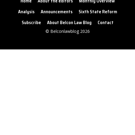
Home
About the editors
Monthly Overview
Analysis
Announcements
Sixth State Reform
Subscribe
About Belcon Law Blog
Contact
© Belconlawblog 2026