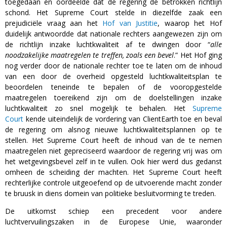
toegedaan en oordeelde dat de regering de betrokken richtlijn
schond. Het Supreme Court stelde in diezelfde zaak een
prejudiciële vraag aan het
Hof van Justitie
, waarop het Hof
duidelijk antwoordde dat nationale rechters aangewezen zijn om
de richtlijn inzake luchtkwaliteit af te dwingen door “
alle
noodzakelijke maatregelen te treffen, zoals een bevel
.” Het Hof ging
nog verder door de nationale rechter toe te laten om de inhoud
van een door de overheid opgesteld luchtkwaliteitsplan te
beoordelen teneinde te bepalen of de vooropgestelde
maatregelen toereikend zijn om de doelstellingen inzake
luchtkwaliteit zo snel mogelijk te behalen. Het
Supreme
Court
kende uiteindelijk de vordering van ClientEarth toe en beval
de regering om alsnog nieuwe luchtkwaliteitsplannen op te
stellen. Het Supreme Court heeft de inhoud van de te nemen
maatregelen niet gepreciseerd waardoor de regering vrij was om
het wetgevingsbevel zelf in te vullen. Ook hier werd dus gedanst
omheen de scheiding der machten. Het Supreme Court heeft
rechterlijke controle uitgeoefend op de uitvoerende macht zonder
te bruusk in diens domein van politieke besluitvorming te treden.
De uitkomst schiep een precedent voor andere
luchtvervuilingszaken in de Europese Unie, waaronder