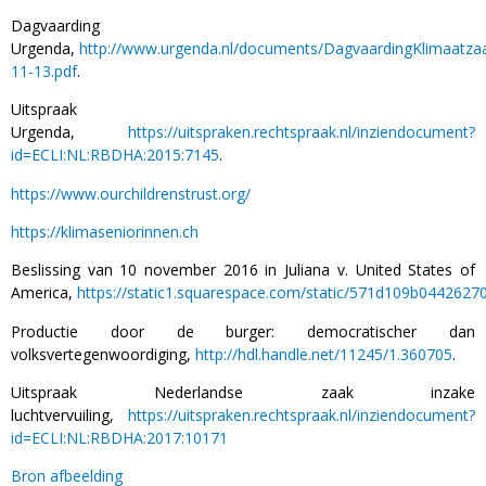
Dagvaarding
Urgenda,
http://www.urgenda.nl/documents/DagvaardingKlimaatza
11-13.pdf
.
Uitspraak
Urgenda,
https://uitspraken.rechtspraak.nl/inziendocument?
id=ECLI:NL:RBDHA:2015:7145
.
https://www.ourchildrenstrust.org/
https://klimaseniorinnen.ch
Beslissing van 10 november 2016 in Juliana v. United States of
America,
https://static1.squarespace.com/static/571d109b0442
Productie door de burger: democratischer dan
volksvertegenwoordiging,
http://hdl.handle.net/11245/1.360705
.
Uitspraak Nederlandse zaak inzake
luchtvervuiling,
https://uitspraken.rechtspraak.nl/inziendocument?
id=ECLI:NL:RBDHA:2017:10171
Bron afbeelding