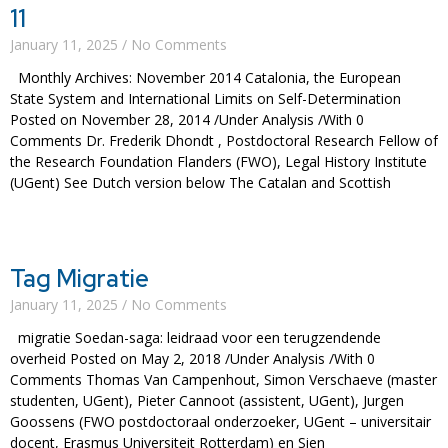
11
January 11, 2025
No Comments
Monthly Archives: November 2014 Catalonia, the European
State System and International Limits on Self-Determination
Posted on November 28, 2014 /Under Analysis /With 0
Comments Dr. Frederik Dhondt , Postdoctoral Research Fellow of
the Research Foundation Flanders (FWO), Legal History Institute
(UGent) See Dutch version below The Catalan and Scottish
Read More »
Tag Migratie
January 11, 2025
No Comments
migratie Soedan-saga: leidraad voor een terugzendende
overheid Posted on May 2, 2018 /Under Analysis /With 0
Comments Thomas Van Campenhout, Simon Verschaeve (master
studenten, UGent), Pieter Cannoot (assistent, UGent), Jurgen
Goossens (FWO postdoctoraal onderzoeker, UGent – universitair
docent, Erasmus Universiteit Rotterdam) en Sien