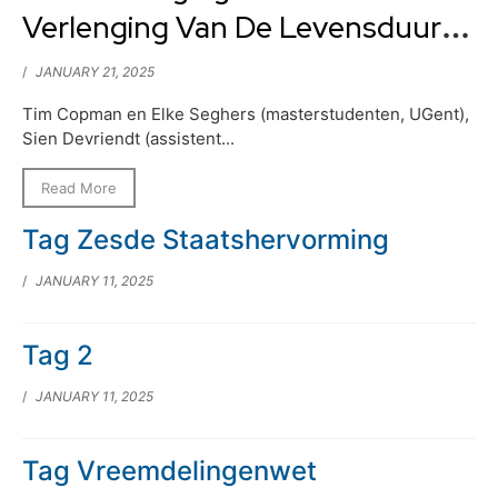
Verlenging Van De Levensduur
Van Doel 1 En 2 Het Gebruik Van
/
JANUARY 21, 2025
Handhavingsmaatregelen Door
Tim Copman en Elke Seghers (masterstudenten, UGent),
Het Grondwettelijk Hof
Sien Devriendt (assistent...
Vergeleken Met De Raad Van
Read More
State
Tag Zesde Staatshervorming
/
JANUARY 11, 2025
Tag 2
/
JANUARY 11, 2025
Tag Vreemdelingenwet