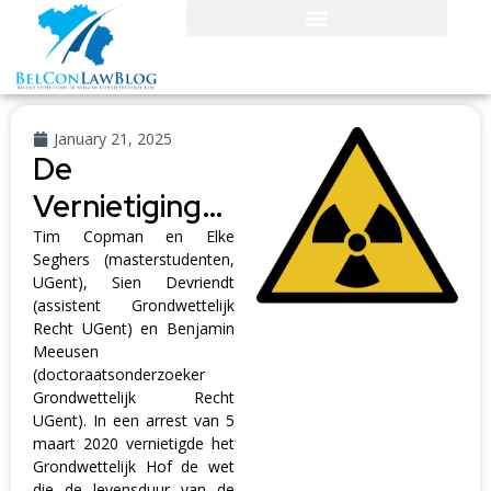
January 21, 2025
De
Vernietiging
Van De
Tim Copman en Elke
Seghers (masterstudenten,
Verlenging
UGent), Sien Devriendt
(assistent Grondwettelijk
Van De
Recht UGent) en Benjamin
Levensduur
Meeusen
(doctoraatsonderzoeker
Van Doel 1 En
Grondwettelijk Recht
2 Het Gebruik
UGent). In een arrest van 5
maart 2020 vernietigde het
Van
Grondwettelijk Hof de wet
die de levensduur van de