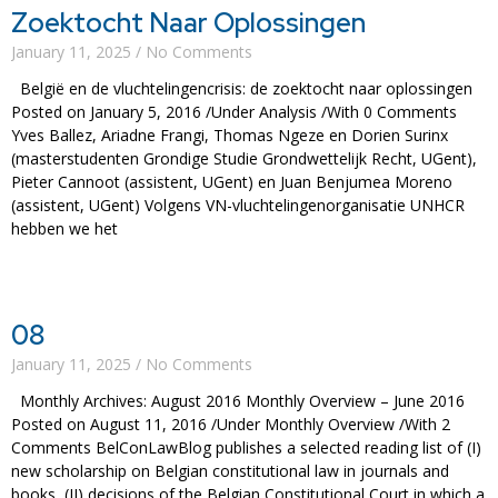
Zoektocht Naar Oplossingen
January 11, 2025
No Comments
België en de vluchtelingencrisis: de zoektocht naar oplossingen
Posted on January 5, 2016 /Under Analysis /With 0 Comments
Yves Ballez, Ariadne Frangi, Thomas Ngeze en Dorien Surinx
(masterstudenten Grondige Studie Grondwettelijk Recht, UGent),
Pieter Cannoot (assistent, UGent) en Juan Benjumea Moreno
(assistent, UGent) Volgens VN-vluchtelingenorganisatie UNHCR
hebben we het
Read More »
08
January 11, 2025
No Comments
Monthly Archives: August 2016 Monthly Overview – June 2016
Posted on August 11, 2016 /Under Monthly Overview /With 2
Comments BelConLawBlog publishes a selected reading list of (I)
new scholarship on Belgian constitutional law in journals and
books, (II) decisions of the Belgian Constitutional Court in which a