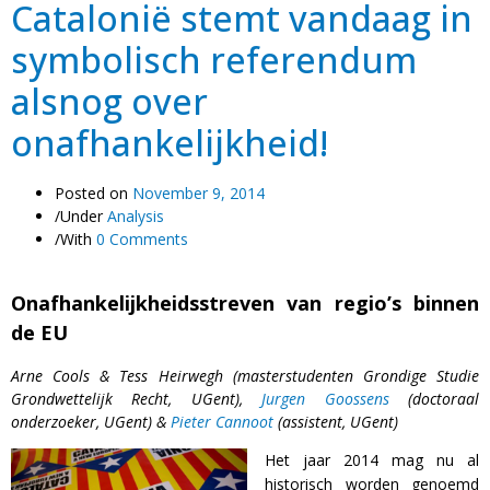
Catalonië stemt vandaag in
symbolisch referendum
alsnog over
onafhankelijkheid!
Posted on
November 9, 2014
/
Under
Analysis
/
With
0 Comments
Onafhankelijkheidsstreven van regio’s binnen
de EU
Arne Cools & Tess Heirwegh (masterstudenten Grondige Studie
Grondwettelijk Recht, UGent),
Jurgen Goossens
(doctoraal
onderzoeker, UGent) &
Pieter Cannoot
(assistent, UGent)
Het jaar 2014 mag nu al
historisch worden genoemd