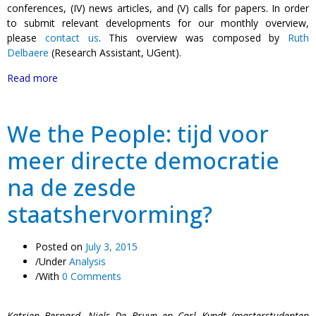
conferences, (IV) news articles, and (V) calls for papers. In order
to submit relevant developments for our monthly overview,
please
contact us
. This overview was composed by
Ruth
Delbaere
(Research Assistant, UGent).
Read more
We the People: tijd voor
meer directe democratie
na de zesde
staatshervorming?
Posted on
July 3, 2015
/
Under
Analysis
/
With
0 Comments
Katrien Bernard, Niels De Bruyn en Carl Kyndt (masterstudenten