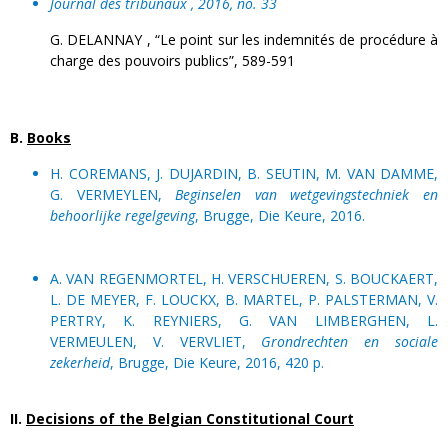
Journal des tribunaux , 2016, no. 33
G. DELANNAY , “Le point sur les indemnités de procédure à
charge des pouvoirs publics”, 589-591
B.
Books
H. COREMANS, J. DUJARDIN, B. SEUTIN, M. VAN DAMME,
G. VERMEYLEN,
Beginselen van wetgevingstechniek en
behoorlijke regelgeving
, Brugge, Die Keure, 2016.
A. VAN REGENMORTEL, H. VERSCHUEREN, S. BOUCKAERT,
L. DE MEYER, F. LOUCKX, B. MARTEL, P. PALSTERMAN, V.
PERTRY, K. REYNIERS, G. VAN LIMBERGHEN, L.
VERMEULEN, V. VERVLIET,
Grondrechten en sociale
zekerheid
, Brugge, Die Keure, 2016, 420 p.
II.
Decisions of the Belgian Constitutional Court