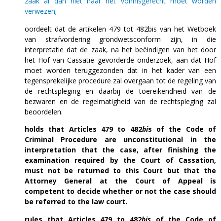
zaak al dan niet naar het vonnisgerecht moet worden
verwezen;
oordeelt dat de artikelen 479 tot 482bis van het Wetboek
van strafvordering grondwetsconform zijn, in die
interpretatie dat de zaak, na het beëindigen van het door
het Hof van Cassatie gevorderde onderzoek, aan dat Hof
moet worden teruggezonden dat in het kader van een
tegensprekelijke procedure zal overgaan tot de regeling van
de rechtspleging en daarbij de toereikendheid van de
bezwaren en de regelmatigheid van de rechtspleging zal
beoordelen.
holds that Articles 479 to 482
bi
s of the Code of
Criminal Procedure are unconstitutional in the
interpretation that the case, after finishing the
examination required by the Court of Cassation,
must not be returned to this Court but that the
Attorney General at the Court of Appeal is
competent to decide whether or not the case should
be referred to the law court.
rules that Articles 479 to 482
bis
of the Code of