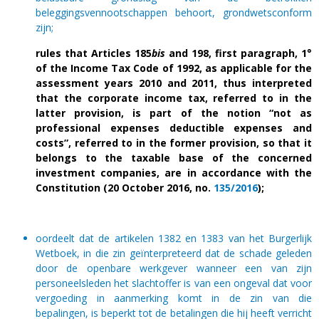
beleggingsvennootschappen behoort, grondwetsconform
zijn;
rules that Articles 185
bis
and 198, first paragraph, 1°
of the Income Tax Code of 1992, as applicable for the
assessment years 2010 and 2011, thus interpreted
that the corporate income tax, referred to in the
latter provision, is part of the notion
“
not as
professional expenses deductible expenses and
costs
”
, referred to in the former provision, so that it
belongs to the taxable base of the concerned
investment companies, are in accordance with the
Constitution (20 October 2016, no.
135/2016
);
oordeelt dat de artikelen 1382 en 1383 van het Burgerlijk
Wetboek, in die zin geïnterpreteerd dat de schade geleden
door de openbare werkgever wanneer een van zijn
personeelsleden het slachtoffer is van een ongeval dat voor
vergoeding in aanmerking komt in de zin van die
bepalingen, is beperkt tot de betalingen die hij heeft verricht