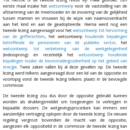
eerste maal inzake het
wetsontwerp
voor de vaststelling van de
afstamming van de meemoeder en de invoering van de gelijkheid
tussen mannen en vrouwen bij de wijze van naamsoverdracht
aan het kind en aan de geadopteerde. Hierna werd nog een
tweede lezing aangevraagd voor het
wetsontwerp tot hervorming
van de griffierechten
, het wetsontwerp
houdende bepalingen
betreffende de pensioenen van de publieke sector
, het
wetsontwerp tot verbetering van de werkgelegenheid
(indexsprong) en recentelijk het
wetsontwerp houdende
bepalingen inzake de bevoorradingszekerheid op het gebied van
energie
. Twee zaken vallen bij al deze gevallen op. De tweede
lezing werd telkens aangevraagd door een lid van de oppositie en
voorlopig vond de tweede lezing telkens plaats in de bevoegde
commissie.
De tweede lezing zou dus door de oppositie gebruikt kunnen
worden als drukkingsmiddel om toegevingen te verkrijgen in
bepaalde dossiers. De wetgevingsprocedure kan immers een
aanzienlijke vertraging oplopen door de tweede lezing. De nieuwe
regeling vergroot bovendien de macht van de oppositie,
aangezien elk oppositielid in de commissie de tweede lezing kan