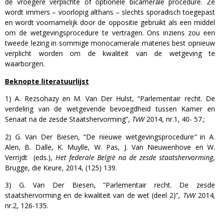
de vroegere verplichte of optionele bicamerale procedure. Ze
wordt immers – voorlopig althans – slechts sporadisch toegepast
en wordt voornamelijk door de oppositie gebruikt als een middel
om de wetgevingsprocedure te vertragen. Ons inziens zou een
tweede lezing in sommige monocamerale materies best opnieuw
verplicht worden om de kwaliteit van de wetgeving te
waarborgen.
Beknopte literatuurlijst
1) A. Rezsohazy en M. Van Der Hulst, “Parlementair recht. De
verdeling van de wetgevende bevoegdheid tussen Kamer en
Senaat na de zesde Staatshervorming”,
TvW
2014, nr.1, 40- 57.;
2) G. Van Der Biesen, “De nieuwe wetgevingsprocedure
”
in A.
Alen, B. Dalle, K. Muylle, W. Pas, J. Van Nieuwenhove en W.
Verrijdt (eds.),
Het federale België na de zesde staatshervorming
,
Brugge, die Keure, 2014, (125) 139.
3) G. Van Der Biesen, “Parlementair recht. De zesde
staatshervorming en de kwaliteit van de wet (deel 2)”,
TvW
2014
,
nr.2, 126-135.