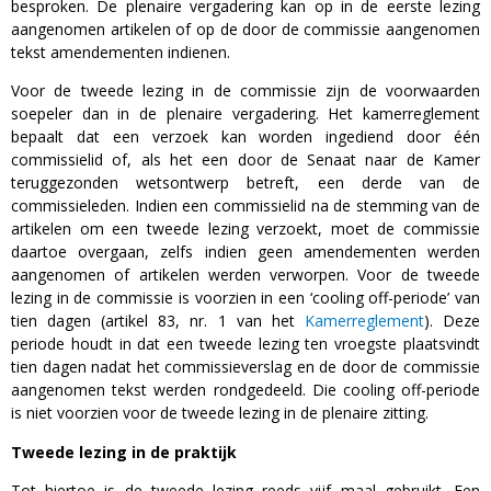
besproken. De plenaire vergadering kan op in de eerste lezing
aangenomen artikelen of op de door de commissie aangenomen
tekst amendementen indienen.
Voor de tweede lezing in de commissie zijn de voorwaarden
soepeler dan in de plenaire vergadering. Het kamerreglement
bepaalt dat een verzoek kan worden ingediend door één
commissielid of, als het een door de Senaat naar de Kamer
teruggezonden wetsontwerp betreft, een derde van de
commissieleden. Indien een commissielid na de stemming van de
artikelen om een tweede lezing verzoekt, moet de commissie
daartoe overgaan, zelfs indien geen amendementen werden
aangenomen of artikelen werden verworpen. Voor de tweede
lezing in de commissie is voorzien in een ‘cooling off-periode’ van
tien dagen (artikel 83, nr. 1 van het
Kamerreglement
). Deze
periode houdt in dat een tweede lezing ten vroegste plaatsvindt
tien dagen nadat het commissieverslag en de door de commissie
aangenomen tekst werden rondgedeeld. Die cooling off-periode
is niet voorzien voor de tweede lezing in de plenaire zitting.
Tweede lezing in de praktijk
Tot hiertoe is de tweede lezing reeds vijf maal gebruikt. Een