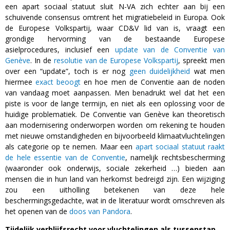
een apart sociaal statuut sluit N-VA zich echter aan bij een
schuivende consensus omtrent het migratiebeleid in Europa. Ook
de Europese Volkspartij, waar CD&V lid van is, vraagt een
grondige hervorming van de bestaande Europese
asielprocedures, inclusief een
update van de Conventie van
Genève
. In de
resolutie van de Europese Volkspartij
, spreekt men
over een “update”, toch is er nog
geen duidelijkheid
wat men
hiermee
exact beoogt
en hoe men de Conventie aan de noden
van vandaag moet aanpassen. Men benadrukt wel dat het een
piste is voor de lange termijn, en niet als een oplossing voor de
huidige problematiek. De Conventie van Genève kan theoretisch
aan modernisering onderworpen worden om rekening te houden
met nieuwe omstandigheden en bijvoorbeeld klimaatvluchtelingen
als categorie op te nemen. Maar een
apart sociaal statuut raakt
de hele essentie van de Conventie
, namelijk rechtsbescherming
(waaronder ook onderwijs, sociale zekerheid …) bieden aan
mensen die in hun land van herkomst bedreigd zijn. Een wijziging
zou een uitholling betekenen van deze hele
beschermingsgedachte, wat in de literatuur wordt omschreven als
het openen van de
doos van Pandora
.
Tijdelijk verblijfsrecht voor vluchtelingen als tussenstap