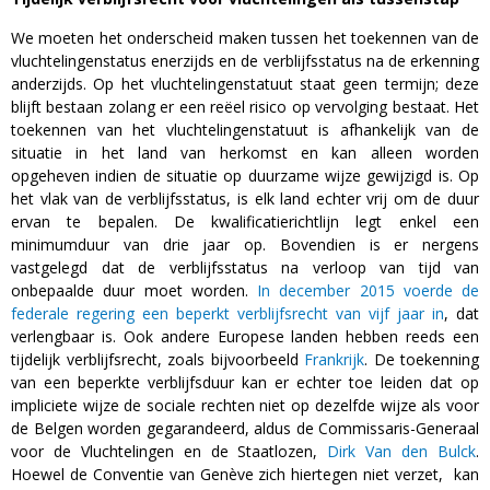
We moeten het onderscheid maken tussen het toekennen van de
vluchtelingenstatus enerzijds en de verblijfsstatus na de erkenning
anderzijds. Op het vluchtelingenstatuut staat geen termijn; deze
blijft bestaan zolang er een reëel risico op vervolging bestaat. Het
toekennen van het vluchtelingenstatuut is afhankelijk van de
situatie in het land van herkomst en kan alleen worden
opgeheven indien de situatie op duurzame wijze gewijzigd is. Op
het vlak van de verblijfsstatus, is elk land echter vrij om de duur
ervan te bepalen. De kwalificatierichtlijn legt enkel een
minimumduur van drie jaar op. Bovendien is er nergens
vastgelegd dat de verblijfsstatus na verloop van tijd van
onbepaalde duur moet worden.
In december 2015 voerde de
federale regering een beperkt verblijfsrecht van vijf jaar in
, dat
verlengbaar is. Ook andere Europese landen hebben reeds een
tijdelijk verblijfsrecht, zoals bijvoorbeeld
Frankrijk
. De toekenning
van een beperkte verblijfsduur kan er echter toe leiden dat op
impliciete wijze de sociale rechten niet op dezelfde wijze als voor
de Belgen worden gegarandeerd, aldus de Commissaris-Generaal
voor de Vluchtelingen en de Staatlozen,
Dirk Van den Bulck
.
Hoewel de Conventie van Genève zich hiertegen niet verzet, kan