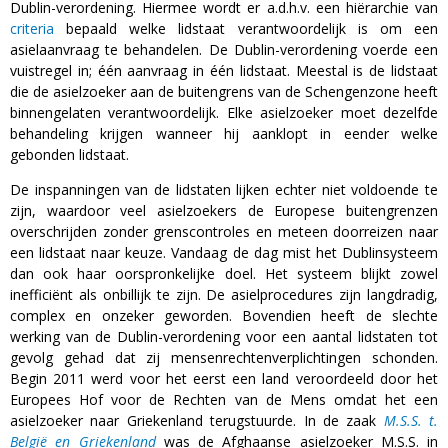
Dublin-verordening. Hiermee wordt er a.d.h.v. een hiërarchie van
criteria
bepaald welke lidstaat verantwoordelijk is om een
asielaanvraag te behandelen. De Dublin-verordening voerde een
vuistregel in; één aanvraag in één lidstaat. Meestal is de lidstaat
die de asielzoeker aan de buitengrens van de Schengenzone heeft
binnengelaten verantwoordelijk. Elke asielzoeker moet dezelfde
behandeling krijgen wanneer hij aanklopt in eender welke
gebonden lidstaat.
De inspanningen van de lidstaten lijken echter niet voldoende te
zijn, waardoor veel asielzoekers de Europese buitengrenzen
overschrijden zonder grenscontroles en meteen doorreizen naar
een lidstaat naar keuze. Vandaag de dag mist het Dublinsysteem
dan ook haar oorspronkelijke doel. Het systeem blijkt zowel
inefficiënt als onbillijk te zijn. De asielprocedures zijn langdradig,
complex en onzeker geworden. Bovendien heeft de slechte
werking van de Dublin-verordening voor een aantal lidstaten tot
gevolg gehad dat zij mensenrechtenverplichtingen schonden.
Begin 2011 werd voor het eerst een land veroordeeld door het
Europees Hof voor de Rechten van de Mens omdat het een
asielzoeker naar Griekenland terugstuurde. In de zaak
M.S.S. t.
België en Griekenland
was de Afghaanse asielzoeker M.S.S. in