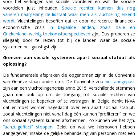
voor het verkrijgen van sociale voordelen en wat die sociale
voordelen juist inhouden.
Sociale rechten kunnen dus nog
variëren naargelang de lidstaat waar men als vluchteling erkend
wordt
. Vluchtelingen beseffen dat er door de recente financieel-
economische crisis
in bepaalde landen, zoals Italië en
Griekenland,
weinig
toekomstperspectieven
zijn.. Dus proberen ze
(illegaal) door te reizen tot bij de landen waar de sociale
systemen het gunstigst zijn.
Grenzen aan sociale systemen: apart sociaal statuut als
oplossing?
De fundamentele afspraken die opgenomen zijn in de Conventie
van Genève staan onder druk. De Conventie zou
niet aangepast
zijn aan een vluchtelingencrisis anno 2015. Verschillende stemmen
gaan dan ook op om de toegang tot sociale rechten van
vluchtelingen te beperken of te vertragen. In België denkt N-VA
dat er moet worden nagedacht over een apart sociaal statuut,
zodat vluchtelingen niet vanaf dag één kunnen “profiteren” en we
ons sociaal systeem kunnen afschermen. Zo kunnen we het zgn.
“aanzuigeffect” stoppen
. Gelet op wat we hierboven hebben
aangegeven, inzake de gelijke behandeling van personen met een