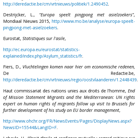
http://deredactie.be/cm/vrtnieuws/politiek/1.2490452
.
Destrijcker, L.,
“Europa speelt pingpong met asielzoekers”
,
Mondiaal Nieuws 2015,
http://www.mo.be/analyse/europa-speelt-
pingpong-met-asielzoekers
.
Eurostat,
Statistiques sur l'asile
,
http://ec.europa.eu/eurostat/statistics-
explained/index.php/Asylum_statistics/fr
.
Fiers, D.,
Vluchtelingen komen naar hier om economische redenen,
De Redactie.be,
http://deredactie.be/cm/vrtnieuws/regio/oostvlaanderen/1.2448439
.
Haut commissariat des nations unies aux droits de l'homme,
End
of Mission Statement Migrants and the Mediterranean: UN rights
expert on human rights of migrants follow up visit to Brussels for
further development of his study on EU border management
,
http://www.ohchr.org/FR/NewsEvents/Pages/DisplayNews.aspx?
NewsID=15544&LangID=F
.