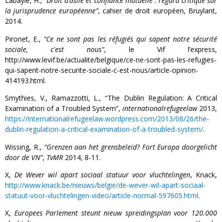
Labayle, H.,
“Droit d’asile et confiance mutuelle : regard critique sur
la jurisprudence européenne”
, cahier de droit européen, Bruylant,
2014.
Pironet, E.,
"Ce ne sont pas les réfugiés qui sapent notre sécurité
sociale, c'est nous"
, le Vif l’express,
http://www.levif.be/actualite/belgique/ce-ne-sont-pas-les-refugies-
qui-sapent-notre-securite-sociale-c-est-nous/article-opinion-
414193.html.
Smythies, V., Ramazzotti, L., “The Dublin Regulation: A Critical
Examination of a Troubled System”,
internationalrefugeelaw
2013,
https://internationalrefugeelaw.wordpress.com/2013/08/26/the-
dublin-regulation-a-critical-examination-of-a-troubled-system/
.
Wissing, R.,
“Grenzen aan het grensbeleid? Fort Europa doorgelicht
door de VN”
,
TvMR
2014, 8-11.
X,
De Wever wil apart sociaal statuur voor vluchtelingen
, Knack,
http://www.knack.be/nieuws/belgie/de-wever-wil-apart-sociaal-
statuut-voor-vluchtelingen-video/article-normal-597605.html
.
X,
Europees Parlement steunt nieuw spreidingsplan voor 120.000