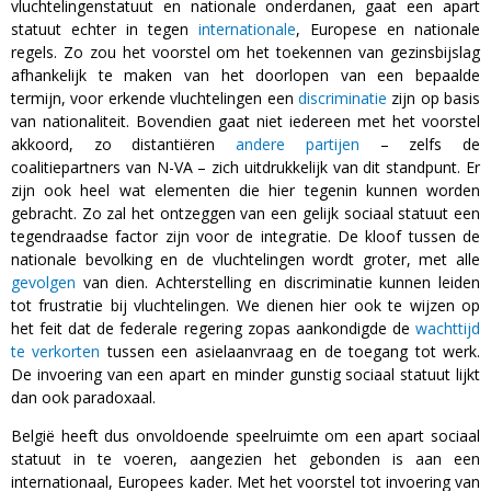
vluchtelingenstatuut en nationale onderdanen, gaat een apart
statuut echter in tegen
internationale
, Europese en nationale
regels. Zo zou het voorstel om het toekennen van gezinsbijslag
afhankelijk te maken van het doorlopen van een bepaalde
termijn, voor erkende vluchtelingen een
discriminatie
zijn op basis
van nationaliteit. Bovendien gaat niet iedereen met het voorstel
akkoord, zo distantiëren
andere
partijen
– zelfs de
coalitiepartners van N-VA – zich uitdrukkelijk van dit standpunt. Er
zijn ook heel wat elementen die hier tegenin kunnen worden
gebracht. Zo zal het ontzeggen van een gelijk sociaal statuut een
tegendraadse factor zijn voor de integratie. De kloof tussen de
nationale bevolking en de vluchtelingen wordt groter, met alle
gevolgen
van dien. Achterstelling en discriminatie kunnen leiden
tot frustratie bij vluchtelingen. We dienen hier ook te wijzen op
het feit dat de federale regering zopas aankondigde de
wachttijd
te verkorten
tussen een asielaanvraag en de toegang tot werk.
De invoering van een apart en minder gunstig sociaal statuut lijkt
dan ook paradoxaal.
België heeft dus onvoldoende speelruimte om een apart sociaal
statuut in te voeren, aangezien het gebonden is aan een
internationaal, Europees kader. Met het voorstel tot invoering van