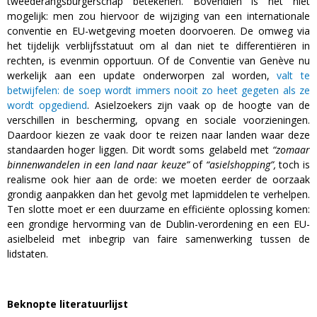
tweederangsburgerschap betekenen. Bovendien is het niet
mogelijk: men zou hiervoor de wijziging van een internationale
conventie en EU-wetgeving moeten doorvoeren. De omweg via
het tijdelijk verblijfsstatuut om al dan niet te differentiëren in
rechten, is evenmin opportuun. Of de Conventie van Genève nu
werkelijk aan een update onderworpen zal worden,
valt te
betwijfelen: de soep wordt immers nooit zo heet gegeten als ze
wordt opgediend
. Asielzoekers zijn vaak op de hoogte van de
verschillen in bescherming, opvang en sociale voorzieningen.
Daardoor kiezen ze vaak door te reizen naar landen waar deze
standaarden hoger liggen. Dit wordt soms gelabeld met
“zomaar
binnenwandelen in een land naar keuze”
of
“asielshopping”,
toch is
realisme ook hier aan de orde: we moeten eerder de oorzaak
grondig aanpakken dan het gevolg met lapmiddelen te verhelpen.
Ten slotte moet er een duurzame en efficiënte oplossing komen:
een grondige hervorming van de Dublin-verordening en een EU-
asielbeleid met inbegrip van faire samenwerking tussen de
lidstaten.
Beknopte literatuurlijst