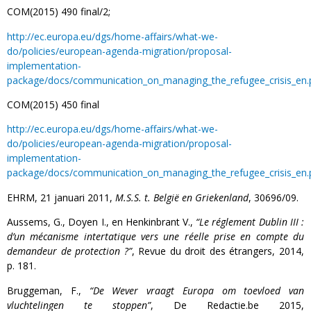
COM(2015) 490 final/2;
http://ec.europa.eu/dgs/home-affairs/what-we-
do/policies/european-agenda-migration/proposal-
implementation-
package/docs/communication_on_managing_the_refugee_crisis_en.
COM(2015) 450 final
http://ec.europa.eu/dgs/home-affairs/what-we-
do/policies/european-agenda-migration/proposal-
implementation-
package/docs/communication_on_managing_the_refugee_crisis_en.
EHRM, 21 januari 2011,
M.S.S. t. België en Griekenland
, 30696/09.
Aussems, G., Doyen I., en Henkinbrant V.,
“Le réglement Dublin III :
d’un mécanisme intertatique vers une réelle prise en compte du
demandeur de protection ?”
, Revue du droit des étrangers, 2014,
p. 181.
Bruggeman, F.,
“De Wever vraagt Europa om toevloed van
vluchtelingen te stoppen”
, De Redactie.be 2015,