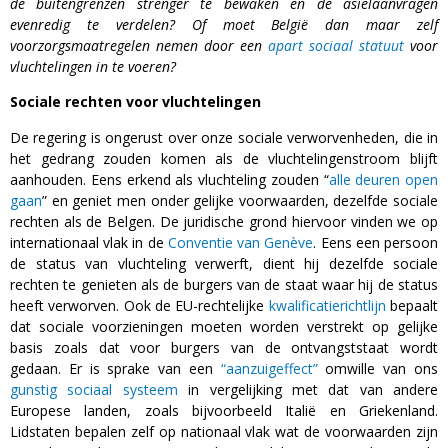
de buitengrenzen strenger te bewaken en de asielaanvragen
evenredig te verdelen? Of moet België dan
maar zelf
voorzorgsmaatregelen nemen door een
apart sociaal statuut
voor
vluchtelingen in te voeren?
Sociale rechten voor vluchtelingen
De regering is ongerust over onze sociale verworvenheden, die in
het gedrang zouden komen als de vluchtelingenstroom blijft
aanhouden. Eens erkend als vluchteling zouden “
alle deuren open
gaan
” en geniet men onder gelijke voorwaarden, dezelfde sociale
rechten als de Belgen. De juridische grond hiervoor vinden we op
internationaal vlak in de
Conventie van Genève
. Eens een persoon
de status van vluchteling verwerft, dient hij dezelfde sociale
rechten te genieten als de burgers van de staat waar hij de status
heeft verworven. Ook de EU-rechtelijke
kwalificatierichtlijn
bepaalt
dat sociale voorzieningen moeten worden verstrekt op gelijke
basis zoals dat voor burgers van de ontvangststaat wordt
gedaan. Er is sprake van een
“aanzuigeffect”
omwille van ons
gunstig sociaal systeem
in vergelijking met dat van andere
Europese landen, zoals bijvoorbeeld Italië en Griekenland.
Lidstaten bepalen zelf op nationaal vlak wat de voorwaarden zijn