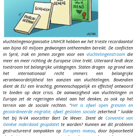
vluchtelingenorganisatie UNHCR hebben we het trieste recordaantal
van bijna 60 miljoen gedwongen ontheemden bereikt. De conflicten
in Syrië, Irak en Jemen zorgen voor een
vluchtelingenstroom
die
meer en meer richting de Europese Unie trekt
. Uiteraard leidt deze
toestroom tot belangrijke uitdagingen. Staten dragen op grond van
het internationaal recht immers een belangrijke
verantwoordelijkheid ten aanzien van vluchtelingen. Bovendien
dient de EU een krachtig, gemeenschappelijk en effectief antwoord
te bieden op deze crisis. De aanwezigheid van vluchtelingen in
Europa zet de regeringen alvast aan het denken, zo ook op het
terrein van de sociale rechten. “
Het is ofwel open grenzen en
gecoördineerde migratie, ofwel gesloten sociale
zekerheid
” luidde
het bij N-VA voorzitter Bart De Wever. Dient de
Conventie van
Genève inderdaad geüpdatet
te worden? Kunnen we dit probleem
gestructureerd aanpakken op
Euro
pees niveau
, door bijvoorbeeld