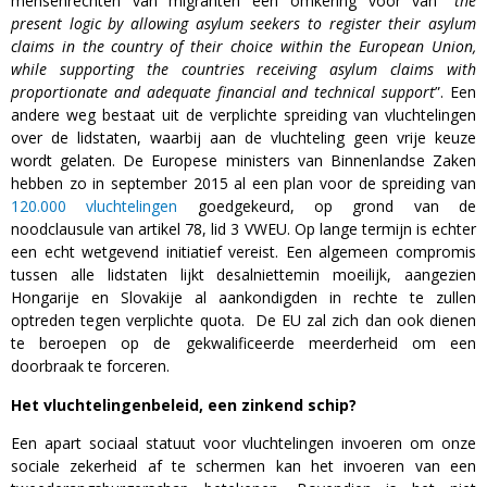
mensenrechten van migranten een omkering voor van “
the
present logic by allowing asylum seekers to register their asylum
claims in the country of their choice within the European Union,
while supporting the countries receiving asylum claims with
proportionate and adequate financial and technical support
”. Een
andere weg bestaat uit de verplichte spreiding van vluchtelingen
over de lidstaten, waarbij aan de vluchteling geen vrije keuze
wordt gelaten. De Europese ministers van Binnenlandse Zaken
hebben zo in september 2015 al een plan voor de spreiding van
120.000 vluchtelingen
goedgekeurd, op grond van de
noodclausule van artikel 78, lid 3 VWEU. Op lange termijn is echter
een echt wetgevend initiatief vereist. Een algemeen compromis
tussen alle lidstaten lijkt desalniettemin moeilijk, aangezien
Hongarije en Slovakije al aankondigden in rechte te zullen
optreden tegen verplichte quota. De EU zal zich dan ook dienen
te beroepen op de gekwalificeerde meerderheid om een
doorbraak te forceren.
Het vluchtelingenbeleid, een zinkend schip?
Een apart sociaal statuut voor vluchtelingen invoeren om onze
sociale zekerheid af te schermen kan het invoeren van een