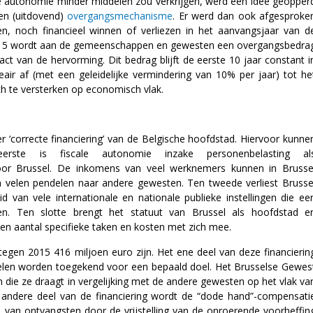
le autonomie minder middelen zou verkrijgen, werd een idee geopper
en (uitdovend)
overgangsmechanisme
. Er werd dan ook afgesproke
n, noch financieel winnen of verliezen in het aanvangsjaar van d
 2015 wordt aan de gemeenschappen en gewesten een overgangsbedra
ct van de hervorming. Dit bedrag blijft de eerste 10 jaar constant i
ir af (met een geleidelijke vermindering van 10% per jaar) tot he
ich te versterken op economisch vlak.
‘correcte financiering’ van de Belgische hoofdstad. Hiervoor kunne
rste is fiscale autonomie inzake personenbelasting al
voor Brussel. De inkomens van veel werknemers kunnen in Brusse
n velen pendelen naar andere gewesten. Ten tweede verliest Brusse
 van vele internationale en nationale publieke instellingen die ee
ten. Ten slotte brengt het statuut van Brussel als hoofdstad e
 een aantal specifieke taken en kosten met zich mee.
egen 2015 416 miljoen euro zijn. Het ene deel van deze financierin
ddelen worden toegekend voor een bepaald doel. Het Brusselse Gewes
n die ze draagt in vergelijking met de andere gewesten op het vlak va
Het andere deel van de financiering wordt de “dode hand”-compensati
van ontvangsten door de vrijstelling van de onroerende voorheffin