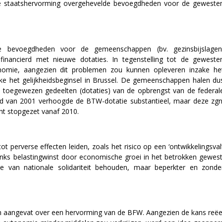
sde staatshervorming overgehevelde bevoegdheden voor de geweste
e bevoegdheden voor de gemeenschappen (bv. gezinsbijslagen
nancierd met nieuwe dotaties. In tegenstelling tot de geweste
omie, aangezien dit problemen zou kunnen opleveren inzake he
ake het gelijkheidsbeginsel in Brussel. De gemeenschappen halen du
t toegewezen gedeelten (dotaties) van de opbrengst van de federal
 van 2001 verhoogde de BTW-dotatie substantieel, maar deze zgn
t stopgezet vanaf 2010.
t perverse effecten leiden, zoals het risico op een ‘ontwikkelingsval’
anks belastingwinst door economische groei in het betrokken gewest
 van nationale solidariteit behouden, maar beperkter en zonde
 aangevat over een hervorming van de BFW. Aangezien de kans reëe