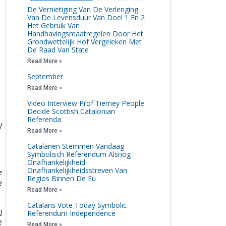
De Vernietiging Van De Verlenging
Van De Levensduur Van Doel 1 En 2
Het Gebruik Van
Handhavingsmaatregelen Door Het
Grondwettelijk Hof Vergeleken Met
De Raad Van State
Read More »
September
Read More »
Video Interview Prof Tierney People
Decide Scottish Catalonian
Referenda
l
Read More »
Catalanen Stemmen Vandaag
Symbolisch Referendum Alsnog
Onafhankelijkheid
Onafhankelijkheidsstreven Van
e
Regios Binnen De Eu
e
Read More »
Catalans Vote Today Symbolic
j
Referendum Independence
e
Read More »