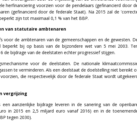
le herfinanciering voorzien voor de pendelaars (gefinancierd door d
ren (gefinancierd door de federale Staat). Na 2015 zal de 'correct
 beperkt zijn tot maximaal 0,1 % van het BBP.
nen van statutaire ambtenaren
zelfs voor de ambtenaren van de gemeenschappen en de gewesten. D
eel beperkt bij op basis van de bijzondere wet van 5 mei 2003. Te
 de bijdrage van de deelstaten echter progressief stijgen.
ngsmechanisme voor de deelstaten. De nationale klimaatcommissi
assen te verminderen. Als een deelstaat de doelstelling niet bereikt o
 voorzien, die respectievelijk door de federale Staat wordt uitgekeer
n vergrijzing
 een aanzienlijke bijdrage leveren in de sanering van de openbar
 euro in 2015 en 2,5 miljard euro vanaf 2016) en in de toenemend
BBP tegen 2030).