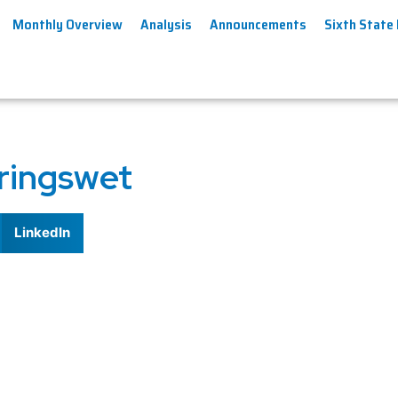
Monthly Overview
Analysis
Announcements
Sixth State
eringswet
LinkedIn