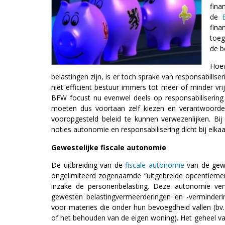
fina
de
fin
toeg
de b
Hoe
belastingen zijn, is er toch sprake van responsabilise
niet efficiënt bestuur immers tot meer of minder vri
BFW focust nu evenwel deels op responsabilisering 
moeten dus voortaan zelf kiezen en verantwoorde
vooropgesteld beleid te kunnen verwezenlijken. Bij v
noties autonomie en responsabilisering dicht bij elk
Gewestelijke fiscale autonomie
De uitbreiding van de
fiscale autonomie
van de gewe
ongelimiteerd zogenaamde “uitgebreide opcentiemen
inzake de personenbelasting. Deze autonomie ve
gewesten belastingvermeerderingen en -verminderi
voor materies die onder hun bevoegdheid vallen (
of het behouden van de eigen woning). Het geheel v