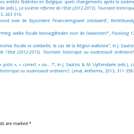
es entités fédérées en Belgique: quels changements après la sixièm
ele (eds.),
La sixième réforme de l'Etat (2012-2013). Tournant historiqu
13, 263-310.
kkoord over de Bijzondere Financieringswet ontsluierd”,
Rechtskundi
orming: welke fiscale bevoegdheden voor de Gewesten?”,
Fiscoloog
1
omie fiscale vs solidarité, le cas de la Région wallonne”, in J. Sautoi
e l'Etat (2012-2013). Tournant historique ou soubresault ordinaire
« juste », « correct » ou… ?”, in J. Sautois & M. Uyttendaele (eds.),
L
 historique ou soubresault ordinaire?
, Limal, Anthemis, 2013, 311-358.
lds are marked
*