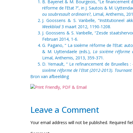
B. Bayenet & M. Bourgeois, “Le financement d
réforme de l’Etat ?”, in J. Sautois & M. Uyttenda
ou soubresault ordinaire?
, Limal, Anthemis, 20
J. Goossens & S. Vanbelle, “Institutioneel a
Weekblad
3 maart 2012, 1190-1208.
J. Goossens & S. Vanbelle, “Zesde staatsherv
Februari 2014, 1-6.
G. Pagano, “ La sixième réforme de l’Etat: auton
& M. Uyttendaele (eds.),
La sixième réforme d
Limal, Anthemis, 2013, 359-371.
D. Yernault, “ Le refinancement de Bruxelles : 
sixième réforme de l'Etat (2012-2013). Tournant
Bron van afbeelding
Leave a Comment
Your email address will not be published.
Required fie