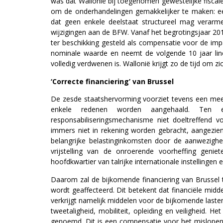
was dat Wallonië bij toegenomen gewestelijke fisca
om de onderhandelingen gemakkelijker te maken: e
dat geen enkele deelstaat structureel mag verarme
wijzigingen aan de BFW. Vanaf het begrotingsjaar
ter beschikking gesteld als compensatie voor de impa
nominale waarde en neemt de volgende 10 jaar linea
volledig verdwenen is. Wallonië krijgt zo de tijd om z
‘Correcte financiering’ van Brussel
De zesde staatshervorming voorziet tevens een meer 
enkele redenen worden aangehaald. Ten ee
responsabiliseringsmechanisme niet doeltreffend 
immers niet in rekening worden gebracht, aangezie
belangrijke belastinginkomsten door de aanwezigheid
vrijstelling van de onroerende voorheffing genie
hoofdkwartier van talrijke internationale instellingen
Daarom zal de bijkomende financiering van Brussel t
wordt geaffecteerd. Dit betekent dat financiële mi
verkrijgt namelijk middelen voor de bijkomende laste
tweetaligheid, mobiliteit, opleiding en veiligheid. 
genoemd. Dit is een compensatie voor het mislopen 