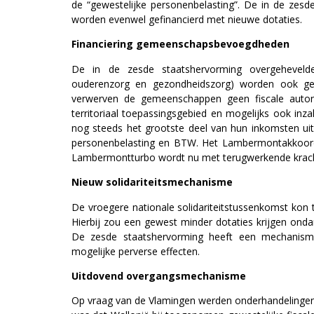
de “gewestelijke personenbelasting”. De in de ze
worden evenwel gefinancierd met nieuwe dotaties.
Financiering gemeenschapsbevoegdheden
De in de zesde staatshervorming overgeheveld
ouderenzorg en gezondheidszorg) worden ook gefi
verwerven de gemeenschappen geen fiscale auton
territoriaal toepassingsgebied en mogelijks ook inz
nog steeds het grootste deel van hun inkomsten ui
personenbelasting en BTW. Het Lambermontakkoord
Lambermontturbo wordt nu met terugwerkende krach
Nieuw solidariteitsmechanisme
De vroegere nationale solidariteitstussenkomst kon to
Hierbij zou een gewest minder dotaties krijgen ond
De zesde staatshervorming heeft een mechanisme
mogelijke perverse effecten.
Uitdovend overgangsmechanisme
Op vraag van de Vlamingen werden onderhandelingen