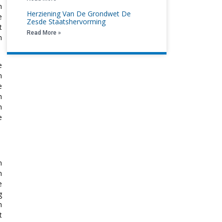
n
Herziening Van De Grondwet De
e
Zesde Staatshervorming
t
Read More »
n
e
n
e
n
n
e
m
n
e
g
n
t