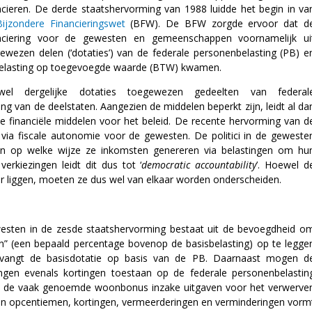
ncieren. De derde staatshervorming van 1988 luidde het begin in va
Bijzondere Financieringswet
(BFW). De BFW zorgde ervoor dat d
anciering voor de gewesten en gemeenschappen voornamelijk ui
ewezen delen (‘dotaties’) van de federale personenbelasting (PB) e
elasting op toegevoegde waarde (BTW) kwamen.
wel dergelijke dotaties toegewezen gedeelten van federal
ring van de deelstaten. Aangezien de middelen beperkt zijn, leidt al da
je financiële middelen voor het beleid. De recente hervorming van d
via fiscale autonomie voor de gewesten. De politici in de geweste
n op welke wijze ze inkomsten genereren via belastingen om hu
erkiezingen leidt dit dus tot ‘
democratic accountability
’. Hoewel d
aar liggen, moeten ze dus wel van elkaar worden onderscheiden.
sten in de zesde staatshervorming bestaat uit de bevoegdheid o
” (een bepaald percentage bovenop de basisbelasting) op te legge
rvangt de basisdotatie op basis van de PB. Daarnaast mogen d
ngen evenals kortingen toestaan op de federale personenbelastin
bv. de vaak genoemde woonbonus inzake uitgaven voor het verwerve
an opcentiemen, kortingen, vermeerderingen en verminderingen vorm